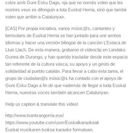
colze amb Gure Esku Dago, «ja que no només volen que les
nostres veus es difonguin a tota Euskal Herria, sinó que també
volen que arribin a Catalunya».
[CAS] Por propia iniciativa, varios músic@s, cantantes y
bertsolaris de Euskal Herria se han juntado para unir ambos
idiomas y hacer una versión bilingüe de la canción L’Estaca de
Lluis Llach. De esta manera, grabaron el videoclip en Landako
Gunea de Durango, y han querido trasladar desde este espacio
tan referente de la cultura vasca, su apoyo y un gesto de
solidaridad al pueblo catalán. Para llevar a cabo esta tarea, el
grupo de ciudadan@s músic@s ha contado con el apoyo de
Gure Esku Dago a fin de que «además de llegar a toda Euskal
Herria, nuestras voces también alcancen Catalunya».
Help us caption & translate this video!
http://www.txantxangorria.eus/
https://www.youtube.com/user/Euskalkaraokeak
Euskal musikaren txokoa karaoke formatuan.