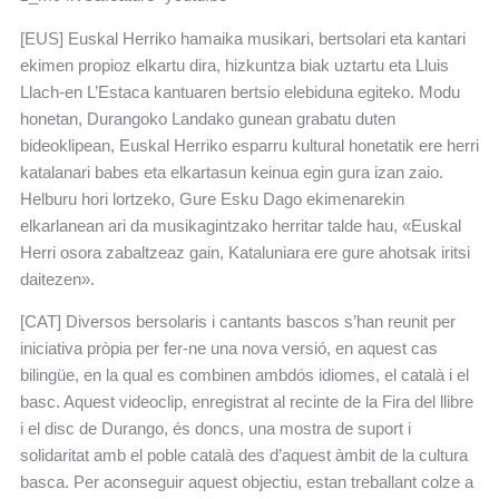
[EUS] Euskal Herriko hamaika musikari, bertsolari eta kantari
ekimen propioz elkartu dira, hizkuntza biak uztartu eta Lluis
Llach-en L’Estaca kantuaren bertsio elebiduna egiteko. Modu
honetan, Durangoko Landako gunean grabatu duten
bideoklipean, Euskal Herriko esparru kultural honetatik ere herri
katalanari babes eta elkartasun keinua egin gura izan zaio.
Helburu hori lortzeko, Gure Esku Dago ekimenarekin
elkarlanean ari da musikagintzako herritar talde hau, «Euskal
Herri osora zabaltzeaz gain, Kataluniara ere gure ahotsak iritsi
daitezen».
[CAT] Diversos bersolaris i cantants bascos s’han reunit per
iniciativa pròpia per fer-ne una nova versió, en aquest cas
bilingüe, en la qual es combinen ambdós idiomes, el català i el
basc. Aquest videoclip, enregistrat al recinte de la Fira del llibre
i el disc de Durango, és doncs, una mostra de suport i
solidaritat amb el poble català des d’aquest àmbit de la cultura
basca. Per aconseguir aquest objectiu, estan treballant colze a