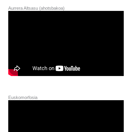
Aurrera Altsasu (ahotsbakoa)
Euskomorfosia