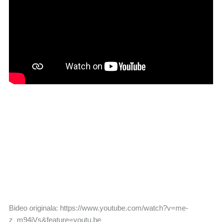
Bideo originala: https://www.youtube.com/watch?v=me-
z_m94iVs&feature=youtu.be