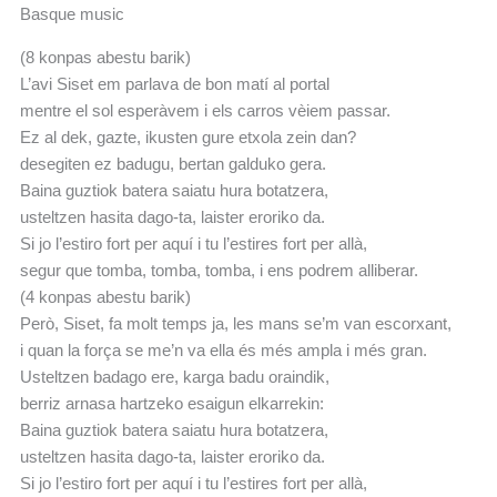
Basque music
(8 konpas abestu barik)
L’avi Siset em parlava de bon matí al portal
mentre el sol esperàvem i els carros vèiem passar.
Ez al dek, gazte, ikusten gure etxola zein dan?
desegiten ez badugu, bertan galduko gera.
Baina guztiok batera saiatu hura botatzera,
usteltzen hasita dago-ta, laister eroriko da.
Si jo l’estiro fort per aquí i tu l’estires fort per allà,
segur que tomba, tomba, tomba, i ens podrem alliberar.
(4 konpas abestu barik)
Però, Siset, fa molt temps ja, les mans se’m van escorxant,
i quan la força se me’n va ella és més ampla i més gran.
Usteltzen badago ere, karga badu oraindik,
berriz arnasa hartzeko esaigun elkarrekin:
Baina guztiok batera saiatu hura botatzera,
usteltzen hasita dago-ta, laister eroriko da.
Si jo l’estiro fort per aquí i tu l’estires fort per allà,