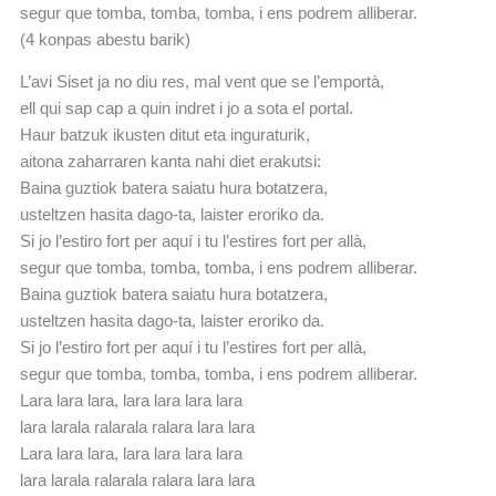
segur que tomba, tomba, tomba, i ens podrem alliberar.
(4 konpas abestu barik)
L’avi Siset ja no diu res, mal vent que se l’emportà,
ell qui sap cap a quin indret i jo a sota el portal.
Haur batzuk ikusten ditut eta inguraturik,
aitona zaharraren kanta nahi diet erakutsi:
Baina guztiok batera saiatu hura botatzera,
usteltzen hasita dago-ta, laister eroriko da.
Si jo l’estiro fort per aquí i tu l’estires fort per allà,
segur que tomba, tomba, tomba, i ens podrem alliberar.
Baina guztiok batera saiatu hura botatzera,
usteltzen hasita dago-ta, laister eroriko da.
Si jo l’estiro fort per aquí i tu l’estires fort per allà,
segur que tomba, tomba, tomba, i ens podrem alliberar.
Lara lara lara, lara lara lara lara
lara larala ralarala ralara lara lara
Lara lara lara, lara lara lara lara
lara larala ralarala ralara lara lara